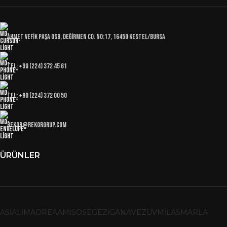
Ahmet Vefik Paşa OSB, Değirmen Cd. No:17, 16450 Kestel/Bursa
Tel: +90 (224) 372 45 61
Tel: +90 (224) 372 00 50
rekor@rekorgrup.com
ÜRÜNLER
ASIA
LIMA
OREA
AMISOS
EGE
ZIGANA
VEZÜV
MILAS
MARLA