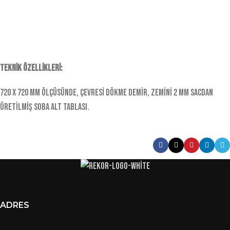
TEKNİK ÖZELLİKLERİ:
720 x 720 mm ölçüsünde, çevresi dökme demir, zemini 2 mm sacdan
üretilmiş soba alt tablası.
ADRES